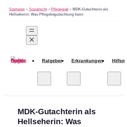
Startseite
»
Sozialrecht
»
Pflegegrad
»
MDK-Gutachterin als
Hellseherin: Was Pflegebegutachtung kann
Zum
Inhalt
springen
Ratgeber
Erkrankungen
Hilfsmi
MDK-Gutachterin als
Hellseherin: Was