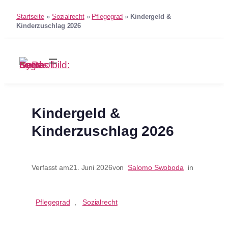
Startseite
»
Sozialrecht
»
Pflegegrad
»
Kindergeld &
Kinderzuschlag 2026
Zum
Inhalt
springen
Kindergeld &
Kinderzuschlag 2026
Verfasst am
21. Juni 2026
von
Salomo Swoboda
in
Pflegegrad
, 
Sozialrecht