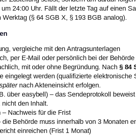
il um 24:00 Uhr. Fällt der letzte Tag auf einen 
ten Werktag (§ 64 SGB X, § 193 BGB analog).
gen
ung, vergleiche mit den Antragsunterlagen
lich, per E-Mail oder persönlich bei der Behör
achlich, mit oder ohne Begründung. Nach
§ 84
de eingelegt werden (qualifizierte elektronisch
später
nach Akteneinsicht erfolgen.
B. über easybell) – das Sendeprotokoll beweist
nicht den Inhalt.
n
– Nachweis für die Frist
 die Behörde muss innerhalb von 3 Monaten e
richt einreichen (Frist 1 Monat)