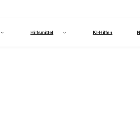
Hilfsmittel
KI-Hilfen
N