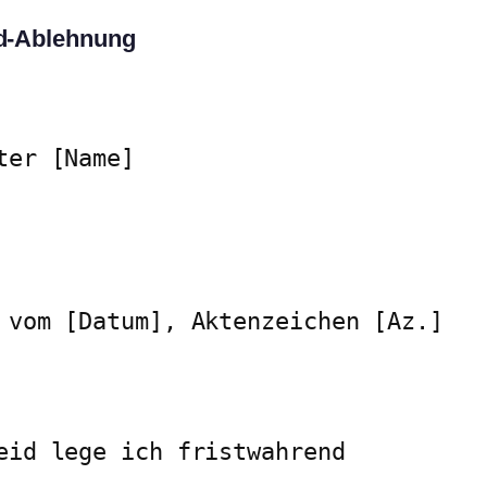
d-Ablehnung
er [Name]

 vom [Datum], Aktenzeichen [Az.]

eid lege ich fristwahrend
