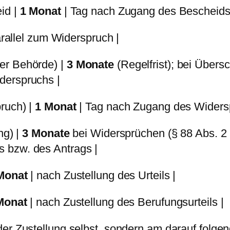
id |
1 Monat
| Tag nach Zugang des Bescheids
arallel zum Widerspruch |
er Behörde) |
3 Monate
(Regelfrist); bei Übersc
derspruchs |
ruch) |
1 Monat
| Tag nach Zugang des Widers
ng) |
3 Monate
bei Widersprüchen (§ 88 Abs. 
 bzw. des Antrags |
Monat
| nach Zustellung des Urteils |
Monat
| nach Zustellung des Berufungsurteils |
er Zustellung selbst, sondern am darauf folg