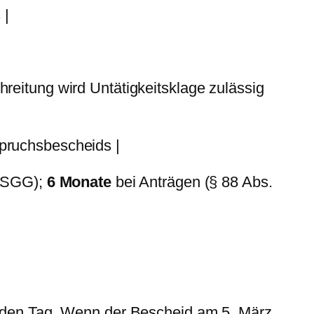
 |
hreitung wird Untätigkeitsklage zulässig
pruchsbescheids |
2 SGG);
6 Monate
bei Anträgen (§ 88 Abs.
enden Tag. Wenn der Bescheid am 5. März