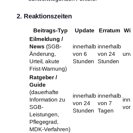
2. Reaktionszeiten
Beitrags-Typ
Update
Erratum
Wit
Eilmeldung /
News
(SGB-
innerhalb
innerhalb
Änderung,
von 6
von 24
unv
Urteil, akute
Stunden
Stunden
Frist-Warnung)
Ratgeber /
Guide
(dauerhafte
innerhalb
innerhalb
Information zu
inn
von 24
von 7
SGB-
von
Stunden
Tagen
Leistungen,
Pflegegrad,
MDK-Verfahren)