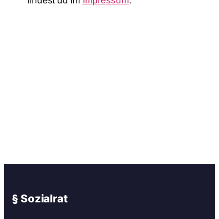
findest du im
Impressum
.
§ Sozialrat