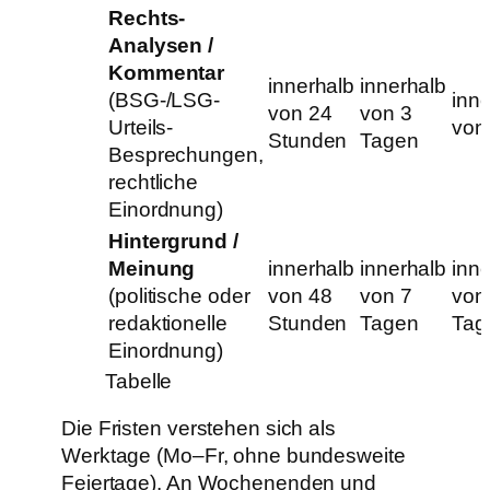
Rechts-
Analysen /
Kommentar
innerhalb
innerhalb
(BSG-/LSG-
inn
von 24
von 3
Urteils-
von
Stunden
Tagen
Besprechungen,
rechtliche
Einordnung)
Hintergrund /
Meinung
innerhalb
innerhalb
inn
(politische oder
von 48
von 7
von
redaktionelle
Stunden
Tagen
Tag
Einordnung)
Tabelle
Die Fristen verstehen sich als
Werktage (Mo–Fr, ohne bundesweite
Feiertage). An Wochenenden und