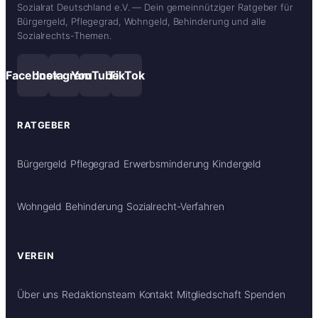
Sozialrat Deutschland e.V. — Dein gemeinnütziger Ratgeber für
Bürgergeld, Pflegegrad, Wohngeld, Behinderung und alle
Sozialrechts-Themen.
Facebook
Instagram
YouTube
TikTok
RATGEBER
Bürgergeld
Pflegegrad
Erwerbsminderung
Kindergeld
Wohngeld
Behinderung
Sozialrecht-Verfahren
VEREIN
Über uns
Redaktionsteam
Kontakt
Mitgliedschaft
Spenden