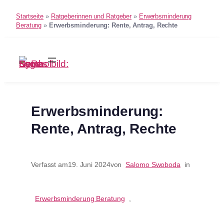
Startseite
»
Ratgeberinnen und Ratgeber
»
Erwerbsminderung
Beratung
»
Erwerbsminderung: Rente, Antrag, Rechte
Zum
Inhalt
springen
Erwerbsminderung:
Rente, Antrag, Rechte
Verfasst am
19. Juni 2024
von
Salomo Swoboda
in
Erwerbsminderung Beratung
, 