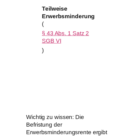
oder Behind
Teilweise
auf nicht
Erwerbsminderung
absehbare Ze
(
unter den üb
§ 43 Abs. 1 Satz 2
Bedingunge
SGB VI
allgemeinen
Arbeitsmarkt
)
mindestens d
aber weniger
sechs Stund
täglich arbei
kannst.
Wichtig zu wissen: Die
Befristung der
Erwerbsminderungsrente ergibt