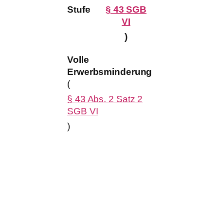
Konkrete
Stufe
§ 43 SGB
Bedeutung
VI
)
Du kannst
Volle
weniger als 
Erwerbsminderung
Stunden pro
(
auf dem
§ 43 Abs. 2 Satz 2
allgemeinen
SGB VI
Arbeitsmarkt
)
arbeiten.
Teilweise
Erwerbsmind
liegt vor, we
wegen Krank