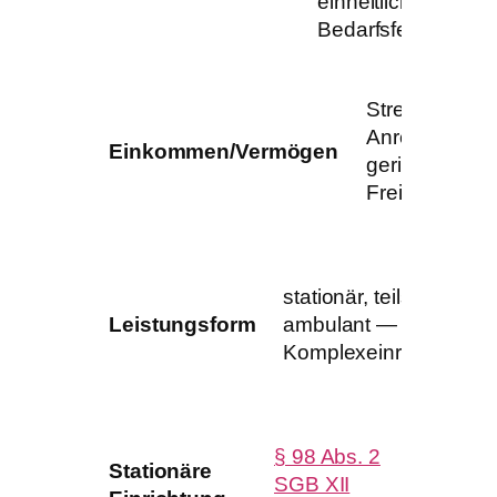
einheitliche
Bedarfsfeststellun
Strenge
Anrechnung,
Einkommen/Vermögen
geringe
Freibeträge
stationär, teilstationär,
Leistungsform
ambulant — oft in
Komplexeinrichtungen
wie v
§ 98 Abs. 2
Stationäre
SGB XII
§ 98 