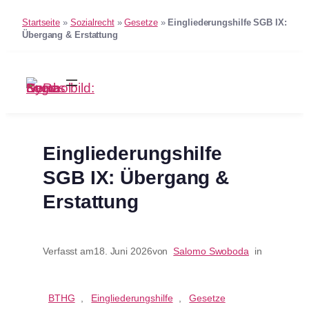
Startseite
»
Sozialrecht
»
Gesetze
»
Eingliederungshilfe SGB IX:
Übergang & Erstattung
Zum
Inhalt
springen
Eingliederungshilfe
SGB IX: Übergang &
Erstattung
Verfasst am
18. Juni 2026
von
Salomo Swoboda
in
BTHG
, 
Eingliederungshilfe
, 
Gesetze