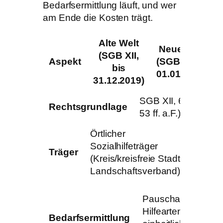
Bedarfsermittlung läuft, und wer
am Ende die Kosten trägt.
Alte Welt
Neue Welt
(SGB XII,
Aspekt
(SGB IX, ab
bis
01.01.2020)
31.12.2019)
SGB XII, 6. Kapitel 
Rechtsgrundlage
53 ff. a.F.)
Örtlicher
Träge
Sozialhilfeträger
(überö
Träger
(Kreis/kreisfreie Stadt,
Lands
Landschaftsverband)
Bezirk
Pauschale
Hilfearten, keine
Bedarfsermittlung