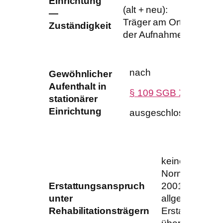
Einrichtung
(alt + neu):
—
nicht 
Träger am Ort
Zuständigkeit
für d
der Aufnahme
verbl
un
nach
Gewöhnlicher
§ 
Aufenthalt in
§ 109 SGB XII
stationärer
Hi
Einrichtung
ausgeschlossen
Gr
an
keine spezifis
Norm in SGB 
Erstattungsanspruch
2001 a.F.;
unter
allgemeine
Rehabilitationsträgern
Erstattungsreg