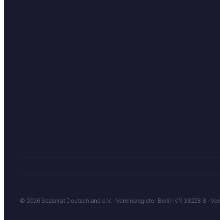
© 2026 Sozialrat Deutschland e.V. · Vereinsregister Berlin VR 38228 B · 