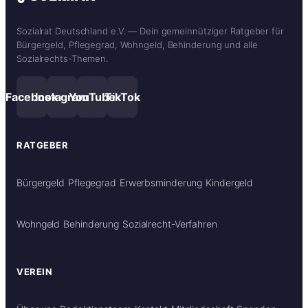
Sozialrat Deutschland e.V. — Dein gemeinnütziger Ratgeber für
Bürgergeld, Pflegegrad, Wohngeld, Behinderung und alle
Sozialrechts-Themen.
Facebook
Instagram
YouTube
TikTok
RATGEBER
Bürgergeld
Pflegegrad
Erwerbsminderung
Kindergeld
Wohngeld
Behinderung
Sozialrecht-Verfahren
VEREIN