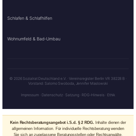
Schlafen & Schlafhilfen
Wohnumfeld & Bad-Umbau
© 2026 Sozialrat Deutschland e.V. · Vereinsregister Berlin VR 38228 B ·
Vorstand: Salomo Swoboda, Jennifer Maslowski
Impressum
·
Datenschutz
·
Satzung
·
RDG-Hinweis
·
Ethik
Kein Rechtsberatungsangebot i.S.d. § 2 RDG.
Inhalte dienen der
allgemeinen Information. Für individuelle Rechtsberatung wenden
Sie sich an zugelassene Beratungsstellen oder Rechtsanwälte.