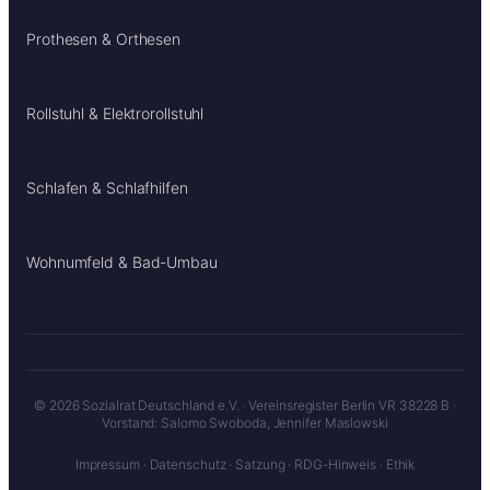
Prothesen & Orthesen
Rollstuhl & Elektrorollstuhl
Schlafen & Schlafhilfen
Wohnumfeld & Bad-Umbau
© 2026 Sozialrat Deutschland e.V. · Vereinsregister Berlin VR 38228 B ·
Vorstand: Salomo Swoboda, Jennifer Maslowski
Impressum
·
Datenschutz
·
Satzung
·
RDG-Hinweis
·
Ethik