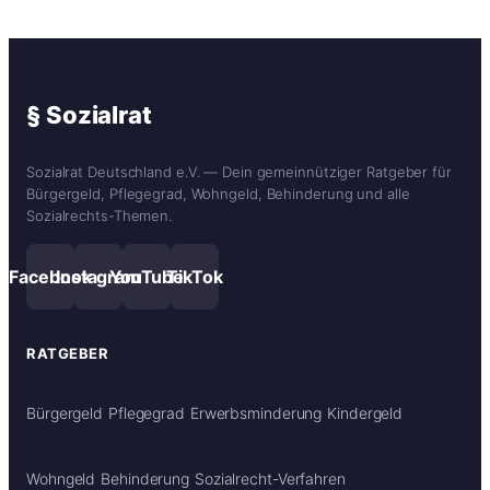
§ Sozialrat
Sozialrat Deutschland e.V. — Dein gemeinnütziger Ratgeber für
Bürgergeld, Pflegegrad, Wohngeld, Behinderung und alle
Sozialrechts-Themen.
Facebook
Instagram
YouTube
TikTok
RATGEBER
Bürgergeld
Pflegegrad
Erwerbsminderung
Kindergeld
Wohngeld
Behinderung
Sozialrecht-Verfahren