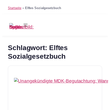
Startseite
»
Elftes Sozialgesetzbuch
Zum
Inhalt
springen
Schlagwort:
Elftes
Sozialgesetzbuch