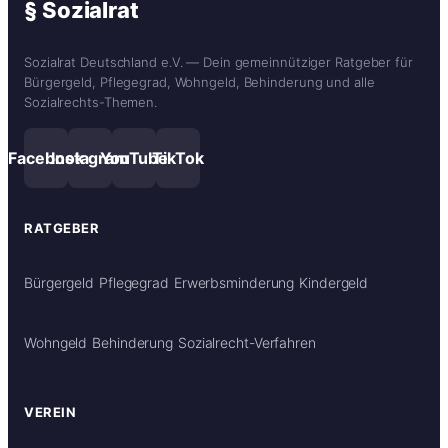
§ Sozialrat
Sozialrat Deutschland e.V. — Dein gemeinnütziger Ratgeber für
Bürgergeld, Pflegegrad, Wohngeld, Behinderung und alle
Sozialrechts-Themen.
Facebook
Instagram
YouTube
TikTok
RATGEBER
Bürgergeld
Pflegegrad
Erwerbsminderung
Kindergeld
Wohngeld
Behinderung
Sozialrecht-Verfahren
VEREIN