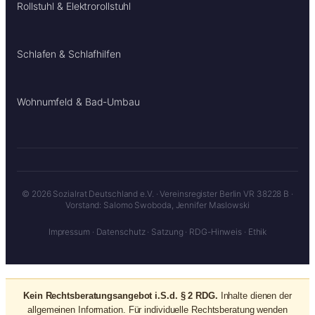
Rollstuhl & Elektrorollstuhl
Schlafen & Schlafhilfen
Wohnumfeld & Bad-Umbau
© 2026 Sozialrat Deutschland e.V. · Vereinsregister Berlin VR 38228 B ·
Vorstand: Salomo Swoboda, Jennifer Maslowski
Impressum
·
Datenschutz
·
Satzung
·
RDG-Hinweis
·
Ethik
Kein Rechtsberatungsangebot i.S.d. § 2 RDG.
Inhalte dienen der
allgemeinen Information. Für individuelle Rechtsberatung wenden