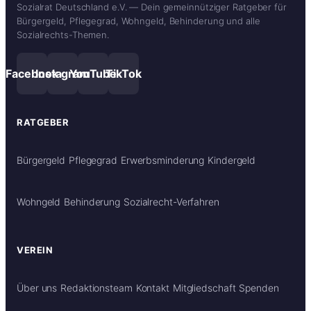
Sozialrat Deutschland e.V. — Dein gemeinnütziger Ratgeber für
Bürgergeld, Pflegegrad, Wohngeld, Behinderung und alle
Sozialrechts-Themen.
Facebook
Instagram
YouTube
TikTok
RATGEBER
Bürgergeld
Pflegegrad
Erwerbsminderung
Kindergeld
Wohngeld
Behinderung
Sozialrecht-Verfahren
VEREIN
Über uns
Redaktionsteam
Kontakt
Mitgliedschaft
Spenden