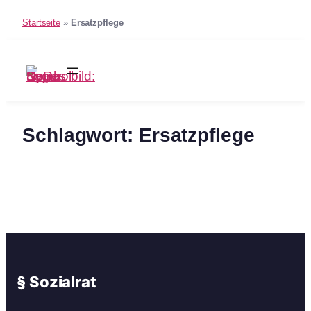
Startseite
»
Ersatzpflege
Zum
Inhalt
springen
Schlagwort:
Ersatzpflege
§ Sozialrat