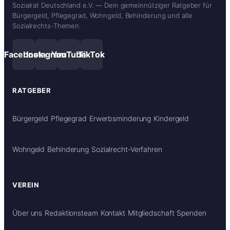
Sozialrat Deutschland e.V. — Dein gemeinnütziger Ratgeber für
Bürgergeld, Pflegegrad, Wohngeld, Behinderung und alle
Sozialrechts-Themen.
Facebook
Instagram
YouTube
TikTok
RATGEBER
Bürgergeld
Pflegegrad
Erwerbsminderung
Kindergeld
Wohngeld
Behinderung
Sozialrecht-Verfahren
VEREIN
Über uns
Redaktionsteam
Kontakt
Mitgliedschaft
Spenden