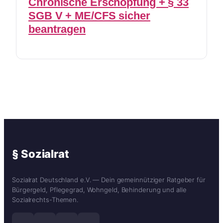
Chronische Erschöpfung + § 33
SGB V + ME/CFS sicher
beantragen
§ Sozialrat
Sozialrat Deutschland e.V. — Dein gemeinnütziger Ratgeber für
Bürgergeld, Pflegegrad, Wohngeld, Behinderung und alle
Sozialrechts-Themen.